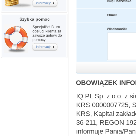
Imię i nazwisko:
informacje
Email:
Szybka pomoc
Specjaliści Biura
Wiadomość:
obsługi klienta są
zawsze gotowi do
pomocy.
informacje
OBOWIĄZEK INF
IQ PL Sp. z o.o. z 
KRS 0000007725, Są
KRS, Kapitał zakład
36-211, REGON 1924
informuje Pania/Pana