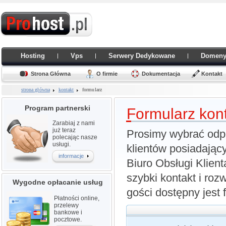
Hosting
Vps
Serwery Dedykowane
Domen
Strona Główna
O firmie
Dokumentacja
Kontakt
strona główna
kontakt
formularz
Program partnerski
F
ormularz kon
Zarabiaj z nami
już teraz
Prosimy wybrać odpo
polecając nasze
usługi.
klientów posiadając
informacje
Biuro Obsługi Klien
szybki kontakt i r
Wygodne opłacanie usług
gości dostępny jest 
Płatności online,
przelewy
bankowe i
pocztowe.