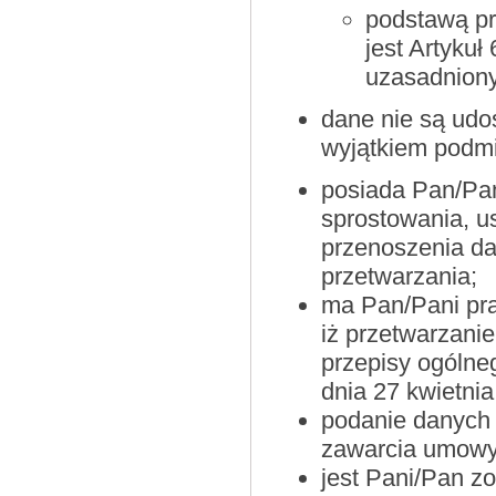
podstawą p
jest Artykuł
uzasadniony
dane nie są udo
wyjątkiem podm
posiada Pan/Pan
sprostowania, u
przenoszenia da
przetwarzania;
ma Pan/Pani pr
iż przetwarzan
przepisy ogólne
dnia 27 kwietnia
podanie danych
zawarcia umowy
jest Pani/Pan z