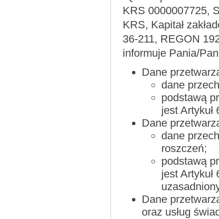
KRS 0000007725, Są
KRS, Kapitał zakład
36-211, REGON 1924
informuje Pania/Pana
Dane przetwarza
dane przec
podstawą p
jest Artyku
Dane przetwarza
dane przech
roszczeń;
podstawą p
jest Artykuł
uzasadniony
Dane przetwarza
oraz usług świa