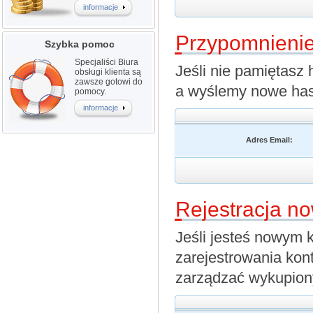
informacje
P
rzypomnienie
Szybka pomoc
Specjaliści Biura
Jeśli nie pamiętasz 
obsługi klienta są
zawsze gotowi do
a wyślemy nowe hasł
pomocy.
informacje
Adres Email:
R
ejestracja n
Jeśli jesteś nowym 
zarejestrowania kont
zarządzać wykupiony