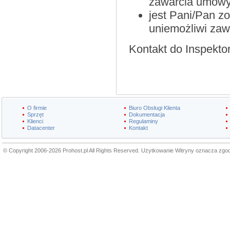
zawarcia umowy
jest Pani/Pan z
uniemożliwi za
Kontakt do Inspekt
O firmie
Biuro Obsługi Klienta
Sprzęt
Dokumentacja
Klienci
Regulaminy
Datacenter
Kontakt
© Copyright 2006-2026 Prohost.pl All Rights Reserved. Użytkowanie Witryny oznacza zgo