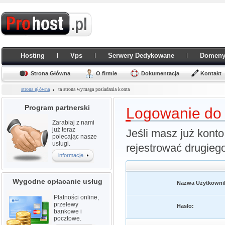
Hosting
Vps
Serwery Dedykowane
Domen
Strona Główna
O firmie
Dokumentacja
Kontakt
strona główna
ta strona wymaga posiadania konta
Program partnerski
L
ogowanie do i
Zarabiaj z nami
już teraz
Jeśli masz już konto
polecając nasze
usługi.
rejestrować drugiego
informacje
Wygodne opłacanie usług
Nazwa Użytkowni
Płatności online,
przelewy
Hasło:
bankowe i
pocztowe.