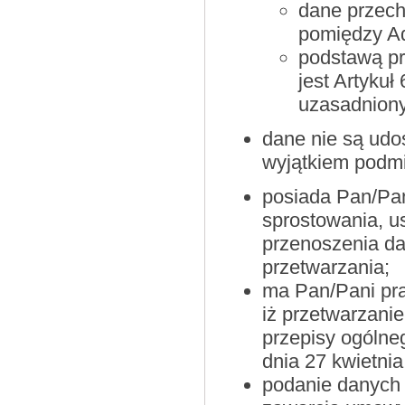
dane przech
pomiędzy Ad
podstawą p
jest Artykuł
uzasadniony
dane nie są udo
wyjątkiem podm
posiada Pan/Pan
sprostowania, u
przenoszenia da
przetwarzania;
ma Pan/Pani pr
iż przetwarzan
przepisy ogólne
dnia 27 kwietnia
podanie danych