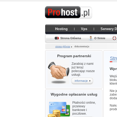
Hosting
Vps
Serwery 
Strona Główna
O firmie
strona główna
dokumentacja
Program partnerski
Str
Zarabiaj z nami
już teraz
Wpr
polecając nasze
usługi.
Wejś
bloku
informacje
klien
Nie j
Wygodne opłacanie usług
zabez
dodat
Płatności online,
Należ
przelewy
prod
bankowe i
pocztowe.