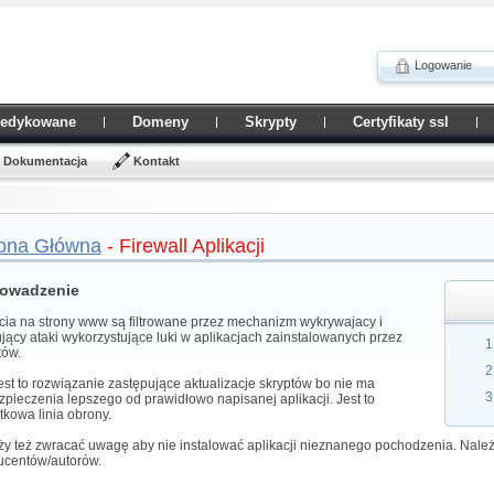
Logowanie
Dedykowane
Domeny
Skrypty
Certyfikaty ssl
Dokumentacja
Kontakt
ona Główna
- Firewall Aplikacji
owadzenie
cia na strony www są filtrowane przez mechanizm wykrywajacy i
jący ataki wykorzystujące luki w aplikacjach zainstalowanych przez
tów.
est to rozwiązanie zastępujące aktualizacje skryptów bo nie ma
pieczenia lepszego od prawidłowo napisanej aplikacji. Jest to
kowa linia obrony.
y też zwracać uwagę aby nie instalować aplikacji nieznanego pochodzenia. Należ
ucentów/autorów.