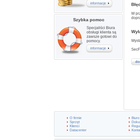
informacje
Błęd
W pr
dopra
Szybka pomoc
Specjaliści Biura
Wył
obsługi klienta są
zawsze gotowi do
Wysta
pomocy.
informacje
SecFi
do
O firmie
Biuro
Sprzęt
Doku
Klienci
Regu
Datacenter
Konta