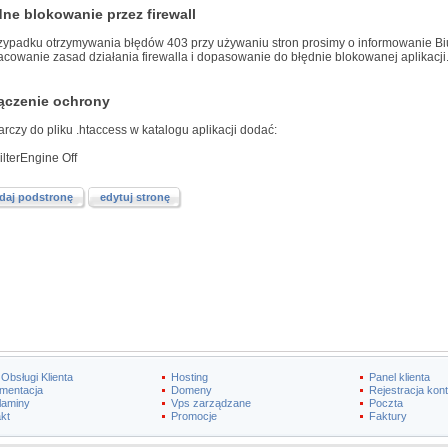
ne blokowanie przez firewall
zypadku otrzymywania błędów 403 przy używaniu stron prosimy o informowanie Biur
cowanie zasad działania firewalla i dopasowanie do błędnie blokowanej aplikacji
ączenie ochrony
rczy do pliku .htaccess w katalogu aplikacji dodać:
lterEngine Off
daj podstronę
edytuj stronę
 Obsługi Klienta
Hosting
Panel klienta
mentacja
Domeny
Rejestracja kon
laminy
Vps zarządzane
Poczta
kt
Promocje
Faktury