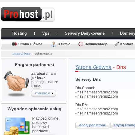
Hosting
Vps
Serwery Dedykowane
Domen
Strona Główna
O firmie
Dokumentacja
Kontakt
strona główna
dokumentacja
Program partnerski
Strona Główna
- Dns
Zarabiaj z nami
już teraz
Serwery Dns
polecając nasze
usługi.
Dla Cpanel:
- ns1.nameserverus2.com
informacje
- ns2.nameserverus2.com
Dla DA:
Wygodne opłacanie usług
- ns3.nameserverus2.com
- ns4.nameserverus2.com
Płatności online,
przelewy
dodaj podstronę
edytuj stronę
bankowe i
pocztowe.