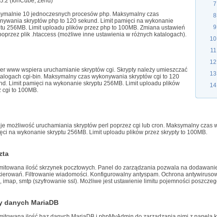
p5.2 (IonCube, Zend)
ymalnie 10 jednoczesnych procesów php. Maksymalny czas
nywania skryptów php to 120 sekund. Limit pamięci na wykonanie
ptu 256MB. Limit uploadu plików przez php to 100MB. Zmiana ustawień
oprzez plik .htaccess (możliwe inne ustawienia w różnych katalogach).
er www wspiera uruchamianie skryptów cgi. Skrypty należy umieszczać
talogach cgi-bin. Maksymalny czas wykonywania skryptów cgi to 120
d. Limit pamięci na wykonanie skryptu 256MB. Limit uploadu plików
 cgi to 100MB.
eje możliwość uruchamiania skryptów perl poprzez cgi lub cron. Maksymalny czas 
ci na wykonanie skryptu 256MB. Limit uploadu plików przez skrypty to 100MB.
zta
imitowana ilość skrzynek pocztowych. Panel do zarządzania pozwala na dodawanie
kierowań. Filtrowanie wiadomości. Konfigurowalny antyspam. Ochrona antywirusowa
 imap, smtp (szyfrowanie ssl). Możliwe jest ustawienie limitu pojemności poszczeg
y danych MariaDB
imitowana ilość baz danych MariaDB i phpMyAdmin do zarządzania nimi z panela k