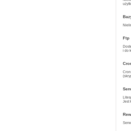
użyt
Baz
Nieli
Ftp
Dost
i do 
Cro
Cron
(skr
Ser
Lite
Jest 
Rew
Serw