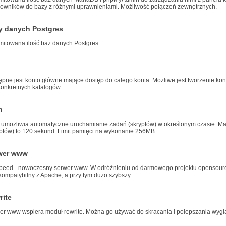
kowników do bazy z różnymi uprawnieniami. Możliwość połączeń zewnętrznych.
y danych Postgres
mitowana ilość baz danych Postgres.
ępne jest konto główne mające dostęp do całego konta. Możliwe jest tworzenie k
konkretnych katalogów.
n
 umożliwia automatyczne uruchamianie zadań (skryptów) w określonym czasie. 
yptów) to 120 sekund. Limit pamięci na wykonanie 256MB.
wer www
speed - nowoczesny serwer www. W odróżnieniu od darmowego projektu opensourc
kompatybilny z Apache, a przy tym dużo szybszy.
rite
er www wspiera moduł rewrite. Można go używać do skracania i polepszania wyglą