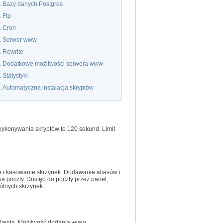
Bazy danych Postgres
Ftp
Cron
Serwer www
Rewrite
Dodatkowe możliwości serwera www
Statystyki
Automatyczna instalacja skryptów
wykonywania skryptów to 120 sekund. Limit
 i kasowanie skrzynek. Dodawanie aliasów i
 poczty. Dostęp do poczty przez panel,
ólnych skrzynek.
lienta. Możliwość dodania wielu