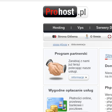
Hosting
Vps
Serwery 
Strona Główna
O firmie
strona główna
dokumentacja
Program partnerski
Str
Zarabiaj z nami
już teraz
Dom
polecając nasze
usługi.
Nieo
na i
informacje
Php
Wygodne opłacanie usług
Wers
Płatności online,
- php
przelewy
- ph
bankowe i
- ph
pocztowe.
- ph