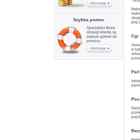
- ph
informacje
Maks
wyko
skry
Szybka pomoc
php p
Specjaliści Biura
obsługi klienta są
Cgi
zawsze gotowi do
pomocy.
Serw
informacje
w ka
sekun
przez
Perl
Istni
pamię
Poc
Niel
prze
pop3,
Baz
Niel