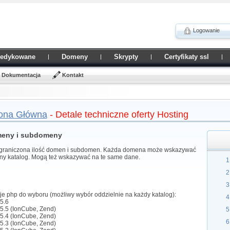
Logowanie
Dedykowane
Domeny
Skrypty
Certyfikaty ssl
Dokumentacja
Kontakt
ona Główna
- Detale techniczne oferty Hosting
eny i subdomeny
graniczona ilość domen i subdomen. Każda domena może wskazywać
nny katalog. Mogą też wskazywać na te same dane.
je php do wyboru (możliwy wybór oddzielnie na każdy katalog):
5.6
p5.5 (IonCube, Zend)
p5.4 (IonCube, Zend)
p5.3 (IonCube, Zend)