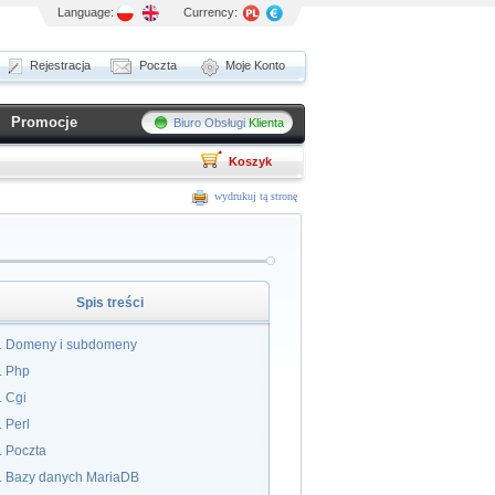
Language:
Currency:
Rejestracja
Poczta
Moje Konto
Promocje
Biuro Obsługi
Klienta
Koszyk
wydrukuj tą stronę
Spis treści
Domeny i subdomeny
Php
Cgi
Perl
Poczta
Bazy danych MariaDB